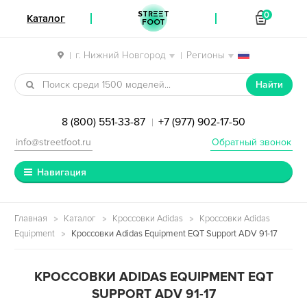
STREET
0
Каталог
FOOT
г. Нижний Новгород
Регионы
|
|
Перейти к навигации
Перейти к содержимому
Найти
8 (800) 551-33-87
+7 (977) 902-17-50
|
info@streetfoot.ru
Обратный звонок
Навигация
Главная
Каталог
Кроссовки Adidas
Кроссовки Adidas
Equipment
Кроссовки Adidas Equipment EQT Support ADV 91-17
КРОССОВКИ ADIDAS EQUIPMENT EQT
SUPPORT ADV 91-17