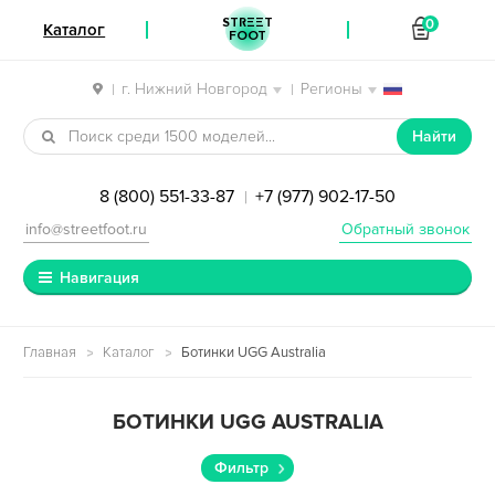
STREET
0
Каталог
FOOT
г. Нижний Новгород
Регионы
|
|
Перейти к навигации
Перейти к содержимому
Найти
8 (800) 551-33-87
+7 (977) 902-17-50
|
info@streetfoot.ru
Обратный звонок
Навигация
Главная
Каталог
Ботинки UGG Australia
БОТИНКИ UGG AUSTRALIA
Фильтр