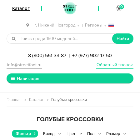
STREET
0
Каталог
FOOT
г. Нижний Новгород
Регионы
|
|
Перейти к навигации
Перейти к содержимому
Найти
8 (800) 551-33-87
+7 (977) 902-17-50
|
info@streetfoot.ru
Обратный звонок
Навигация
Главная
Каталог
Голубые кроссовки
ГОЛУБЫЕ КРОССОВКИ
Фильтр