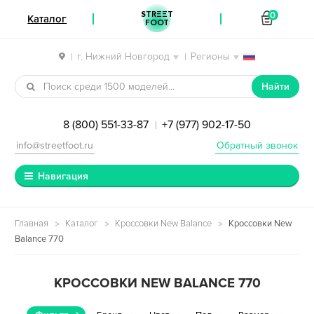
STREET
0
Каталог
FOOT
г. Нижний Новгород
Регионы
|
|
Перейти к навигации
Перейти к содержимому
Найти
8 (800) 551-33-87
+7 (977) 902-17-50
|
info@streetfoot.ru
Обратный звонок
Навигация
Главная
Каталог
Кроссовки New Balance
Кроссовки New
Balance 770
КРОССОВКИ NEW BALANCE 770