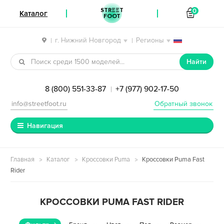
STREET
0
Каталог
FOOT
г. Нижний Новгород
Регионы
|
|
Перейти к навигации
Перейти к содержимому
Найти
8 (800) 551-33-87
+7 (977) 902-17-50
|
info@streetfoot.ru
Обратный звонок
Навигация
Главная
Каталог
Кроссовки Puma
Кроссовки Puma Fast
Rider
КРОССОВКИ PUMA FAST RIDER