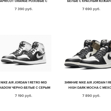
APRICOT ORANGE РОЗОВЫЕ С
БЕЛЫЕ С КРАСНЫМ КОЖА
ЕЖЕВЫМ КОЖА-НУБУК ЖЕНСКИЕ
ЖЕНСКИЕ (35-39)
7 390
руб.
7 690
руб.
(35-39)
NIKE AIR JORDAN 1 RETRO MID
ЗИМНИЕ NIKE AIR JORDAN 1 
HADOW ЧЕРНО-БЕЛЫЕ С СЕРЫМ
HIGH DARK MOCHA С МЕХ
КОЖАНЫЕ МУЖСКИЕ-ЖЕНСКИЕ
ЧЕРНО-БЕЛЫЕ С КОРИЧНЕ
7 190
руб.
7 890
руб.
(35-44)
КОЖА-НУБУК ЖЕНСКИЕ (35-