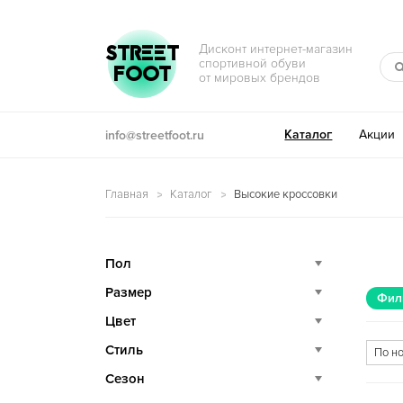
Перейти к навигации
Перейти к содержимому
STREET
Дисконт интернет-магазин
спортивной обуви
FOOT
от мировых брендов
Каталог
Акции
info@streetfoot.ru
Главная
Каталог
Высокие кроссовки
Пол
Размер
Фил
Цвет
Стиль
Сезон