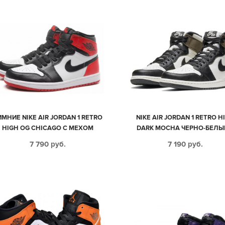
ИМНИЕ NIKE AIR JORDAN 1 RETRO
NIKE AIR JORDAN 1 RETRO H
HIGH OG CHICAGO С МЕХОМ
DARK MOCHA ЧЕРНО-БЕЛЫ
ЧЕРНО-БЕЛЫЕ С КРАСНЫМ
КОРИЧНЕВЫМ КОЖА-НУБ
7 790
руб.
7 190
руб.
КОЖАНЫЕ МУЖСКИЕ-ЖЕНСКИЕ
ЖЕНСКИЕ (35-39)
(35-44)