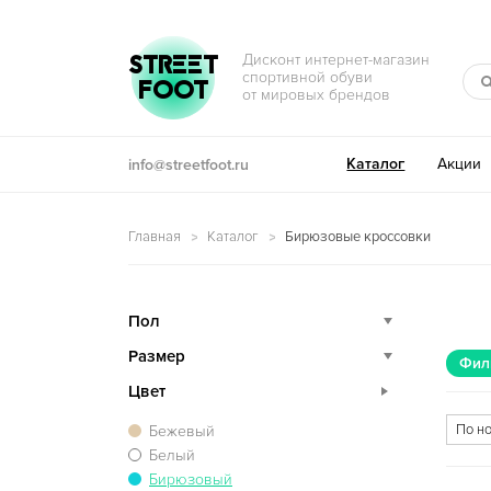
Перейти к навигации
Перейти к содержимому
STREET
Дисконт интернет-магазин
спортивной обуви
FOOT
от мировых брендов
Каталог
Акции
info@streetfoot.ru
Главная
Каталог
Бирюзовые кроссовки
Пол
Размер
Фил
Цвет
Бежевый
Белый
Бирюзовый