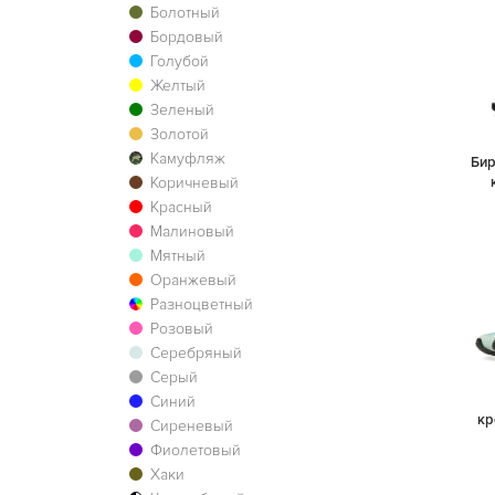
Болотный
Бордовый
Голубой
Желтый
Зеленый
Золотой
Камуфляж
Би
Коричневый
Красный
Малиновый
Мятный
Оранжевый
Разноцветный
Розовый
Серебряный
Серый
Синий
кр
Сиреневый
Фиолетовый
Хаки