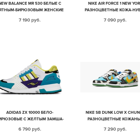
NEW BALANCE MR 530 БЕЛЫЕ С
NIKE AIR FORCE 1 NEW YO
ЯТНЫМ-БИРЮЗОВЫМ ЖЕНСКИЕ
РАЗНОЦВЕТНЫЕ КОЖА-НУ
(35-39)
МУЖСКИЕ-ЖЕНСКИЕ (35-4
7 190
руб.
7 090
руб.
ADIDAS ZX 10000 БЕЛО-
NIKE SB DUNK LOW X CHUN
ИРЮЗОВЫЕ С ЖЕЛТЫМ ЗАМША-
РАЗНОЦВЕТНЫЕ КОЖАН
СЕТКА МУЖСКИЕ (40-44)
МУЖСКИЕ (40-44)
6 790
руб.
7 290
руб.