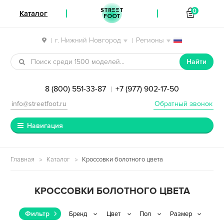
STREET
0
Каталог
FOOT
г. Нижний Новгород
Регионы
|
|
Перейти к навигации
Перейти к содержимому
Найти
8 (800) 551-33-87
+7 (977) 902-17-50
|
info@streetfoot.ru
Обратный звонок
Навигация
Главная
Каталог
Кроссовки болотного цвета
КРОССОВКИ БОЛОТНОГО ЦВЕТА
Фильтр