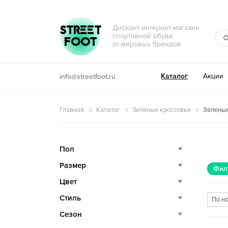
Перейти к навигации
Перейти к содержимому
STREET
Дисконт интернет-магазин
спортивной обуви
FOOT
от мировых брендов
Каталог
Акции
info@streetfoot.ru
Главная
Каталог
Зеленые кроссовки
Зеленые
Пол
Размер
Фил
Цвет
Стиль
Сезон