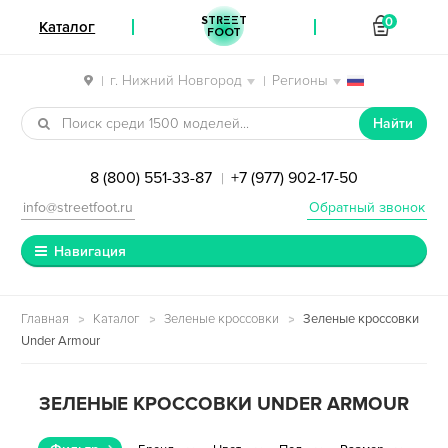
STREET
0
Каталог
FOOT
г. Нижний Новгород
Регионы
|
|
Перейти к навигации
Перейти к содержимому
Найти
8 (800) 551-33-87
+7 (977) 902-17-50
|
info@streetfoot.ru
Обратный звонок
Навигация
Главная
Каталог
Зеленые кроссовки
Зеленые кроссовки
Under Armour
ЗЕЛЕНЫЕ КРОССОВКИ UNDER ARMOUR