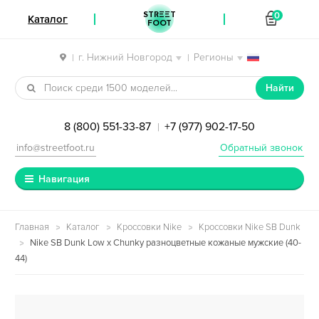
STREET
0
Каталог
FOOT
г. Нижний Новгород
Регионы
|
|
Перейти к навигации
Перейти к содержимому
Найти
8 (800) 551-33-87
+7 (977) 902-17-50
|
info@streetfoot.ru
Обратный звонок
Навигация
Главная
Каталог
Кроссовки Nike
Кроссовки Nike SB Dunk
Nike SB Dunk Low x Chunky разноцветные кожаные мужские (40-
44)