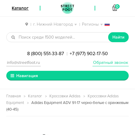
STREET
0
Каталог
FOOT
г. Нижний Новгород
Регионы
|
|
Перейти к навигации
Перейти к содержимому
Найти
8 (800) 551-33-87
+7 (977) 902-17-50
|
info@streetfoot.ru
Обратный звонок
Навигация
Главная
Каталог
Кроссовки Adidas
Кроссовки Adidas
Equipment
Adidas Equipment ADV 91-17 черно-белые с оранжевым
(40-45)