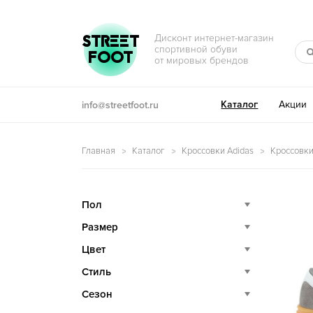
Перейти к навигации
Перейти к содержимому
STREET
Дисконт интернет-магазин
спортивной обуви
FOOT
от мировых брендов
Каталог
Акции
info@streetfoot.ru
Главная
Каталог
Кроссовки Adidas
Кроссовки
Пол
Размер
Цвет
Стиль
Сезон