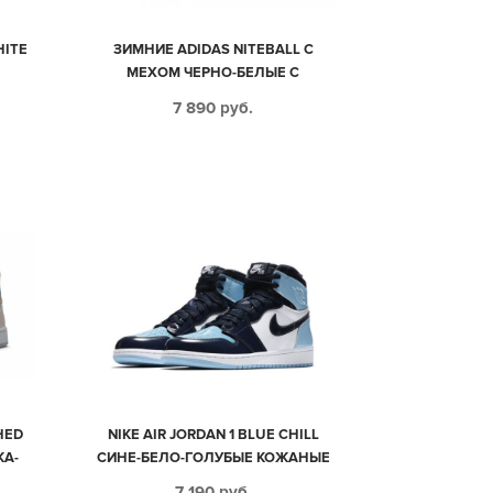
HITE
ЗИМНИЕ ADIDAS NITEBALL С
МЕХОМ ЧЕРНО-БЕЛЫЕ С
ЗЕЛЕНЫМ КОЖА-НУБУК МУЖСКИЕ
7 890
руб.
(40-44)
HED
NIKE AIR JORDAN 1 BLUE CHILL
ЖА-
СИНЕ-БЕЛО-ГОЛУБЫЕ КОЖАНЫЕ
МУЖСКИЕ-ЖЕНСКИЕ (35-44)
7 190
руб.