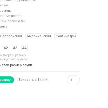
белым
: замша
ериал: текстиль
швы: полиуретан
одные
Европейский
Американский
Сантиметры
42
43
44
о выбрать размер,
аговую инструкцию:
 свой размер обуви
Заказать в 1 клик
орзину