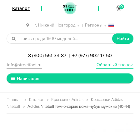
STREET
0
Каталог
FOOT
г. Нижний Новгород
Регионы
|
|
Перейти к навигации
Перейти к содержимому
Найти
8 (800) 551-33-87
+7 (977) 902-17-50
|
info@streetfoot.ru
Обратный звонок
Навигация
Главная
Каталог
Кроссовки Adidas
Кроссовки Adidas
Niteball
Adidas Niteball темно-серые кожа-нубук мужские (40-44)