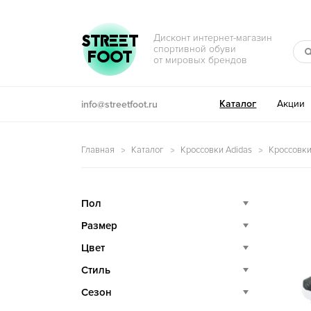
Перейти к навигации
Перейти к содержимому
STREET
Дисконт интернет-магазин
спортивной обуви
FOOT
от мировых брендов
Каталог
Акции
info@streetfoot.ru
Главная
Каталог
Кроссовки Adidas
Кроссовки
Пол
Размер
Цвет
Стиль
Сезон