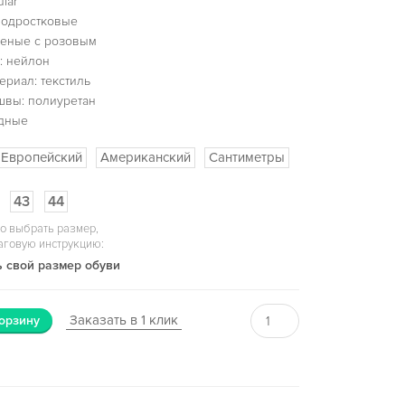
lar
подростковые
леные с розовым
: нейлон
ериал: текстиль
швы: полиуретан
одные
Европейский
Американский
Сантиметры
43
44
о выбрать размер,
аговую инструкцию:
 свой размер обуви
Заказать в 1 клик
орзину