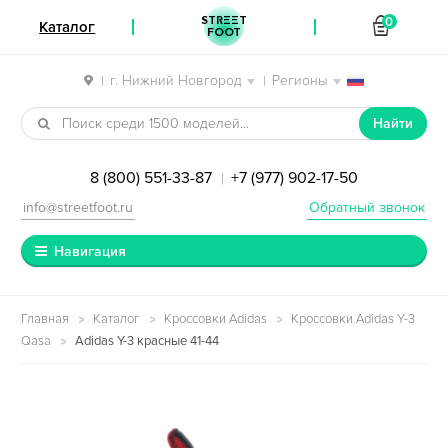
STREET
0
Каталог
FOOT
г. Нижний Новгород
Регионы
|
|
Перейти к навигации
Перейти к содержимому
Найти
8 (800) 551-33-87
+7 (977) 902-17-50
|
info@streetfoot.ru
Обратный звонок
Навигация
Главная
Каталог
Кроссовки Adidas
Кроссовки Adidas Y-3
Qasa
Adidas Y-3 красные 41-44