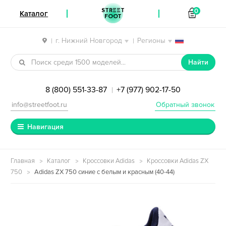
STREET
0
Каталог
FOOT
г. Нижний Новгород
Регионы
|
|
Перейти к навигации
Перейти к содержимому
Найти
8 (800) 551-33-87
+7 (977) 902-17-50
|
info@streetfoot.ru
Обратный звонок
Навигация
Главная
Каталог
Кроссовки Adidas
Кроссовки Adidas ZX
750
Adidas ZX 750 синие с белым и красным (40-44)