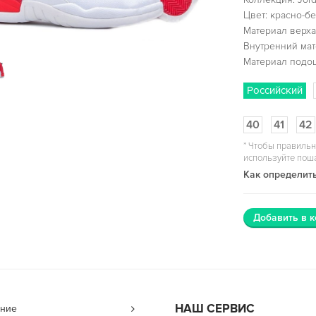
Цвет: красно-б
Материал верха
Внутренний мат
Материал подо
Российский
40
41
42
*
Чтобы правильн
используйте пош
Как определить
Добавить в к
НАШ СЕРВИС
ние