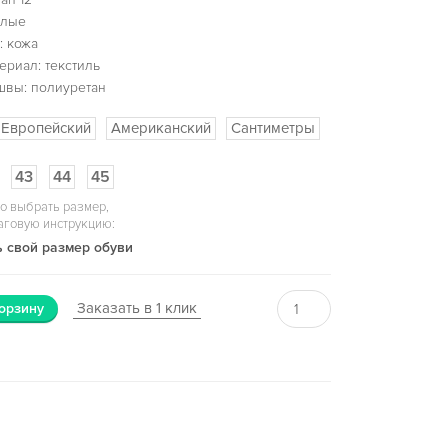
елые
: кожа
ериал: текстиль
швы: полиуретан
Европейский
Американский
Сантиметры
43
44
45
о выбрать размер,
аговую инструкцию:
 свой размер обуви
Заказать в 1 клик
орзину