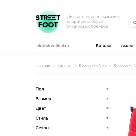
Перейти к навигации
Перейти к содержимому
STREET
Дисконт интернет-магазин
спортивной обуви
FOOT
от мировых брендов
Каталог
Акции
info@streetfoot.ru
Главная
Каталог
Кроссовки Nike
Кроссовки Ni
Пол
Размер
Цвет
Стиль
Сезон