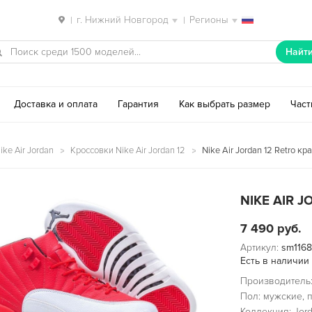
г. Нижний Новгород
Регионы
|
|
Найт
Доставка и оплата
Гарантия
Как выбрать размер
Час
ke Air Jordan
Кроссовки Nike Air Jordan 12
Nike Air Jordan 12 Retro кр
NIKE AIR J
7 490
руб.
Артикул:
sm116
Есть в наличии
Производитель:
Пол: мужские, 
Коллекция: Jord