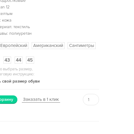
подростковые
an 12
желтым
: кожа
ериал: текстиль
швы: полиуретан
Европейский
Американский
Сантиметры
43
44
45
о выбрать размер,
аговую инструкцию:
 свой размер обуви
Заказать в 1 клик
орзину