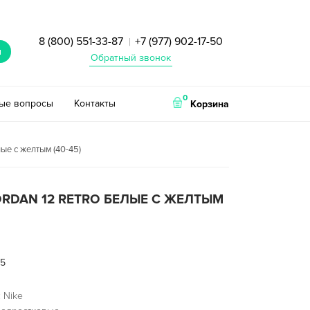
8 (800) 551-33-87
+7 (977) 902-17-50
|
и
Обратный звонок
0
тые вопросы
Контакты
Корзина
лые с желтым (40-45)
JORDAN 12 RETRO БЕЛЫЕ С ЖЕЛТЫМ
55
 Nike