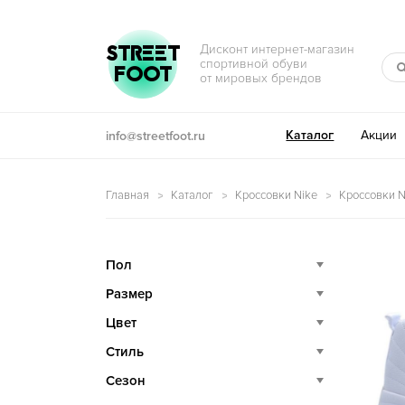
Перейти к навигации
Перейти к содержимому
STREET
Дисконт интернет-магазин
спортивной обуви
FOOT
от мировых брендов
Каталог
Акции
info@streetfoot.ru
Главная
Каталог
Кроссовки Nike
Кроссовки Ni
Пол
Размер
Цвет
Стиль
Сезон