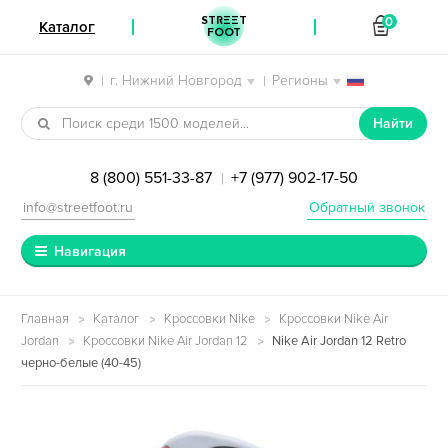
STREET
0
Каталог
FOOT
г. Нижний Новгород
Регионы
|
|
Перейти к навигации
Перейти к содержимому
Найти
8 (800) 551-33-87
+7 (977) 902-17-50
|
info@streetfoot.ru
Обратный звонок
Навигация
Главная
Каталог
Кроссовки Nike
Кроссовки Nike Air
Jordan
Кроссовки Nike Air Jordan 12
Nike Air Jordan 12 Retro
черно-белые (40-45)