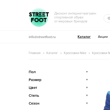
Перейти к навигации
Перейти к содержимому
STREET
Дисконт интернет-магазин
спортивной обуви
FOOT
от мировых брендов
Каталог
Акции
info@streetfoot.ru
Главная
Каталог
Кроссовки Nike
Кроссовки N
Пол
Размер
Цвет
Стиль
Сезон