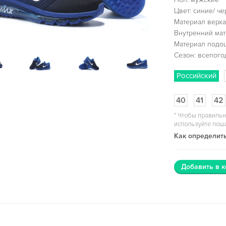
Цвет: синие/ ч
Материал верха
Внутренний мат
Материал подо
Сезон: всепог
Российский
40
41
42
*
Чтобы правильн
используйте пош
Как определить
Добавить в к