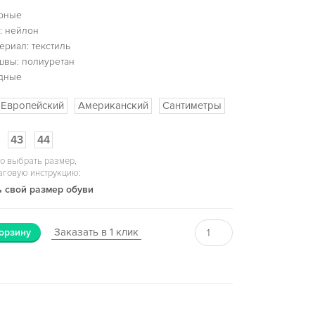
ерные
: нейлон
ериал: текстиль
швы: полиуретан
одные
Европейский
Американский
Сантиметры
43
44
о выбрать размер,
аговую инструкцию:
 свой размер обуви
Заказать в 1 клик
орзину