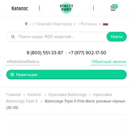
STREET
0
Каталог
FOOT
г. Нижний Новгород
Регионы
|
|
Перейти к навигации
Перейти к содержимому
Найти
8 (800) 551-33-87
+7 (977) 902-17-50
|
info@streetfoot.ru
Обратный звонок
Навигация
Главная
Каталог
Кроссовки Balenciaga
Кроссовки
Balenciaga Triple S
Balenciaga Triple S Pink-Black розовые-чёрные
(35-39)