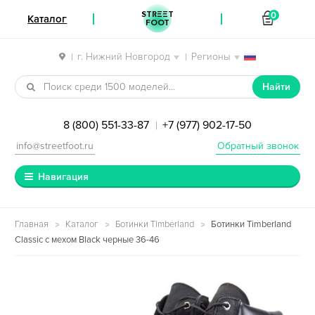
STREET
0
Каталог
FOOT
г. Нижний Новгород
Регионы
|
|
Перейти к навигации
Перейти к содержимому
Найти
8 (800) 551-33-87
+7 (977) 902-17-50
|
info@streetfoot.ru
Обратный звонок
Навигация
Главная
Каталог
Ботинки Timberland
Ботинки Timberland
Classic с мехом Black черные 36-46