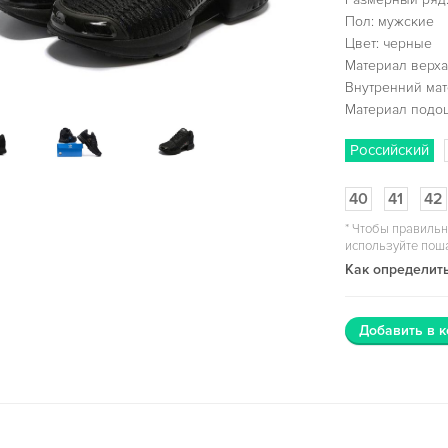
Пол: мужские
Цвет: черные
Материал верха
Внутренний мат
Материал подо
Российский
40
41
42
*
Чтобы правильн
используйте пош
Как определить
Добавить в к