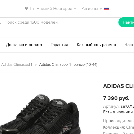
г. Нижний Новгород
Регионы
|
|
Найт
Доставка и оплата
Гарантия
Как выбрать размер
Час
Adidas Climacool 1
Adidas Climacool 1 черные (40-44)
ADIDAS CL
7 390
руб.
Артикул:
sm071
Есть в наличии
Производитель:
Коллекция: Clim
Размерный ряд: