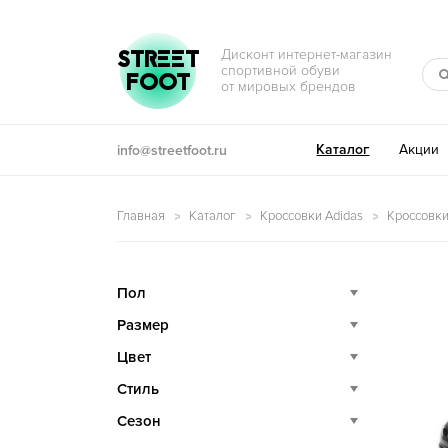
Перейти к навигации
Перейти к содержимому
STREET
Дисконт интернет-магазин
спортивной обуви
FOOT
от мировых брендов
Каталог
Акции
info@streetfoot.ru
Главная
Каталог
Кроссовки Adidas
Кроссовки 
Пол
Размер
Цвет
Стиль
Сезон