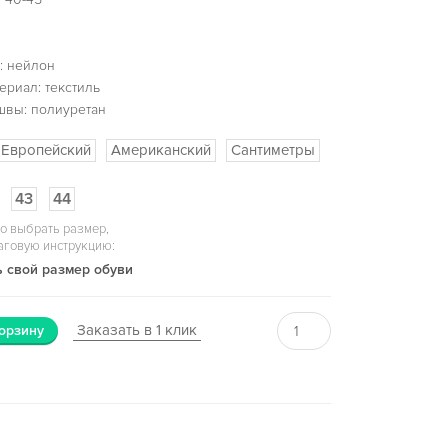
: нейлон
ериал: текстиль
швы: полиуретан
Европейский
Американский
Сантиметры
43
44
о выбрать размер,
аговую инструкцию:
 свой размер обуви
Заказать в 1 клик
орзину