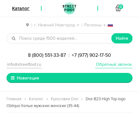
STREET
0
Каталог
FOOT
г. Нижний Новгород
Регионы
|
|
Перейти к навигации
Перейти к содержимому
Найти
8 (800) 551-33-87
+7 (977) 902-17-50
|
info@streetfoot.ru
Обратный звонок
Навигация
Главная
Каталог
Кроссовки Dior
Dior B23 High Top logo
Oblique белые мужские-женские (35-44)