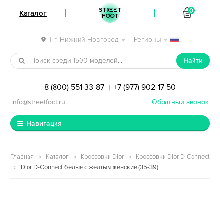
STREET
0
Каталог
FOOT
г. Нижний Новгород
Регионы
|
|
Перейти к навигации
Перейти к содержимому
Найти
8 (800) 551-33-87
+7 (977) 902-17-50
|
info@streetfoot.ru
Обратный звонок
Навигация
Главная
Каталог
Кроссовки Dior
Кроссовки Dior D-Connect
Dior D-Connect белые с желтым женские (35-39)