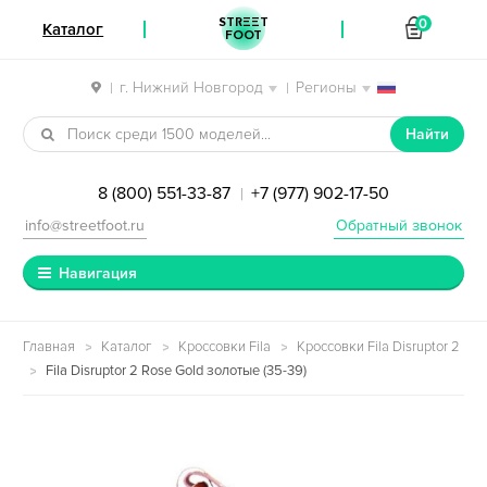
STREET
0
Каталог
FOOT
г. Нижний Новгород
Регионы
|
|
Перейти к навигации
Перейти к содержимому
Найти
8 (800) 551-33-87
+7 (977) 902-17-50
|
info@streetfoot.ru
Обратный звонок
Навигация
Главная
Каталог
Кроссовки Fila
Кроссовки Fila Disruptor 2
Fila Disruptor 2 Rose Gold золотые (35-39)