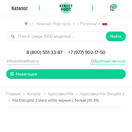
STREET
0
Каталог
FOOT
г. Нижний Новгород
Регионы
|
|
Перейти к навигации
Перейти к содержимому
Найти
8 (800) 551-33-87
+7 (977) 902-17-50
|
info@streetfoot.ru
Обратный звонок
Навигация
Главная
Каталог
Кроссовки Fila
Кроссовки Fila Disruptor 2
Fila Disruptor 2 black white черные с белым (35-39)