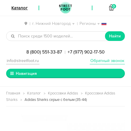
STREET
0
Каталог
FOOT
г. Нижний Новгород
Регионы
|
|
Перейти к навигации
Перейти к содержимому
Найти
8 (800) 551-33-87
+7 (977) 902-17-50
|
info@streetfoot.ru
Обратный звонок
Навигация
Главная
Каталог
Кроссовки Adidas
Кроссовки Adidas
Sharks
Adidas Sharks серые с белым (35-44)