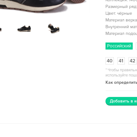
Размерный ряд:
Цвет: чёрные
Материал верха
Внутренний мат
Материал подо
Российский
40
41
42
*
Чтобы правильн
используйте пош
Как определить
Добавить в к