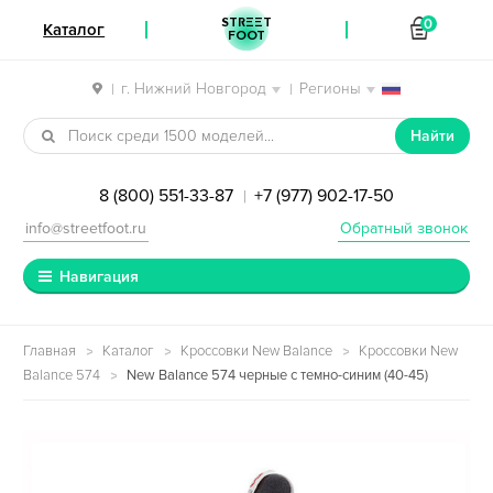
STREET
0
Каталог
FOOT
г. Нижний Новгород
Регионы
|
|
Перейти к навигации
Перейти к содержимому
Найти
8 (800) 551-33-87
+7 (977) 902-17-50
|
info@streetfoot.ru
Обратный звонок
Навигация
Главная
Каталог
Кроссовки New Balance
Кроссовки New
Balance 574
New Balance 574 черные с темно-синим (40-45)