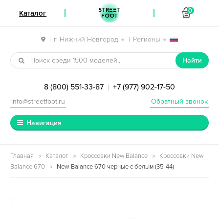
STREET
0
Каталог
FOOT
г. Нижний Новгород
Регионы
|
|
Перейти к навигации
Перейти к содержимому
Найти
8 (800) 551-33-87
+7 (977) 902-17-50
|
info@streetfoot.ru
Обратный звонок
Навигация
Главная
Каталог
Кроссовки New Balance
Кроссовки New
Balance 670
New Balance 670 черные с белым (35-44)