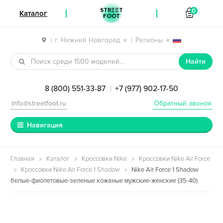
STREET
0
Каталог
FOOT
г. Нижний Новгород
Регионы
|
|
Перейти к навигации
Перейти к содержимому
Найти
8 (800) 551-33-87
+7 (977) 902-17-50
|
info@streetfoot.ru
Обратный звонок
Навигация
Главная
Каталог
Кроссовки Nike
Кроссовки Nike Air Force
Кроссовки Nike Air Force 1 Shadow
Nike Air Force 1 Shadow
белые-фиолетовые-зеленые кожаные мужские-женские (35-40)