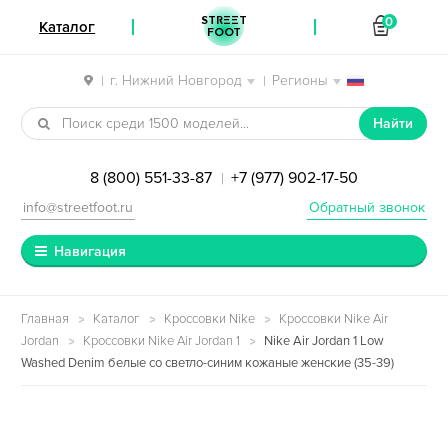
STREET
0
Каталог
FOOT
г. Нижний Новгород
Регионы
|
|
Перейти к навигации
Перейти к содержимому
Найти
8 (800) 551-33-87
+7 (977) 902-17-50
|
info@streetfoot.ru
Обратный звонок
Навигация
Главная
Каталог
Кроссовки Nike
Кроссовки Nike Air
Jordan
Кроссовки Nike Air Jordan 1
Nike Air Jordan 1 Low
Washed Denim белые со светло-синим кожаные женские (35-39)