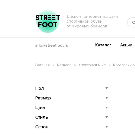
Перейти к навигации
Перейти к содержимому
STREET
Дисконт интернет-магазин
спортивной обуви
FOOT
от мировых брендов
Каталог
Акции
info@streetfoot.ru
Главная
Каталог
Кроссовки Nike
Кроссовки Ni
Пол
Размер
Цвет
Стиль
Сезон