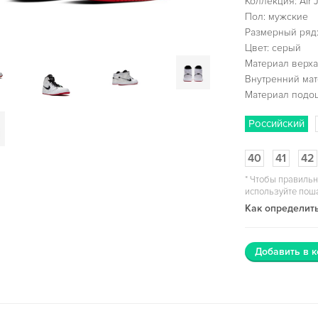
Коллекция: Air J
Пол: мужские
Размерный ряд:
Цвет: серый
Материал верха:
Внутренний мат
Материал подо
Российский
40
41
42
*
Чтобы правильн
используйте пош
Как определить
Добавить в к