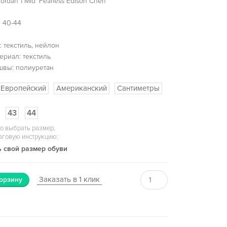
ordan 1 Mid 'Fearless Edison Chen
 40-44
 текстиль, нейлон
ериал: текстиль
швы: полиуретан
Европейский
Американский
Сантиметры
43
44
о выбрать размер,
аговую инструкцию:
 свой размер обуви
Заказать в 1 клик
орзину