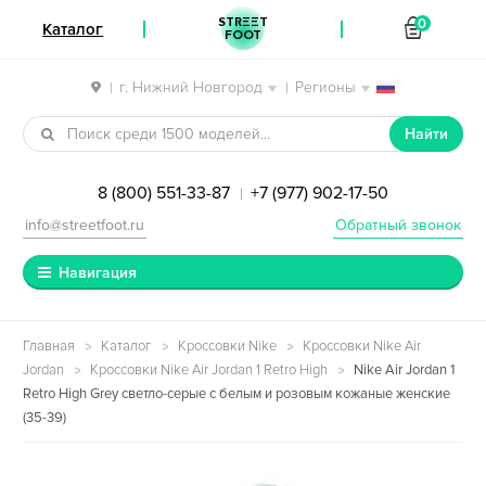
STREET
0
Каталог
FOOT
г. Нижний Новгород
Регионы
|
|
Перейти к навигации
Перейти к содержимому
Найти
8 (800) 551-33-87
+7 (977) 902-17-50
|
info@streetfoot.ru
Обратный звонок
Навигация
Главная
Каталог
Кроссовки Nike
Кроссовки Nike Air
Jordan
Кроссовки Nike Air Jordan 1 Retro High
Nike Air Jordan 1
Retro High Grey светло-серые с белым и розовым кожаные женские
(35-39)