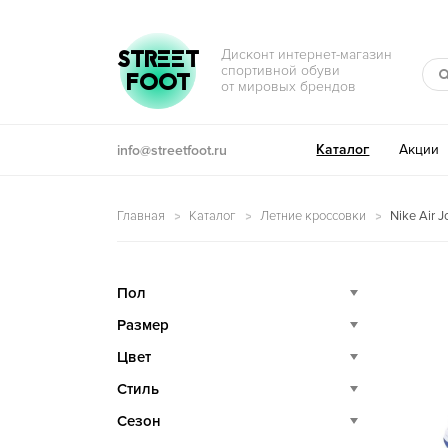
Перейти к навигации
Перейти к содержимому
STREET
Дисконт интернет-магазин
спортивной обуви
FOOT
от мировых брендов
Каталог
Акции
info@streetfoot.ru
Главная
Каталог
Летние кроссовки
Nike Air 
Пол
Размер
Цвет
Стиль
Сезон