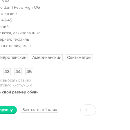
 Nike
Jordan 1 Retro High OG
 женские
 40-45
синий
: кожа, лакированные
ериал: текстиль
швы: полиуретан
Европейский
Американский
Сантиметры
43
44
45
о выбрать размер,
аговую инструкцию:
 свой размер обуви
Заказать в 1 клик
орзину