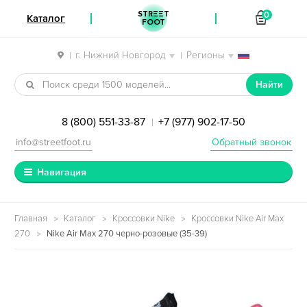
STREET
0
Каталог
FOOT
г. Нижний Новгород
Регионы
|
|
Перейти к навигации
Перейти к содержимому
Найти
8 (800) 551-33-87
+7 (977) 902-17-50
|
info@streetfoot.ru
Обратный звонок
Навигация
Главная
Каталог
Кроссовки Nike
Кроссовки Nike Air Max
270
Nike Air Max 270 черно-розовые (35-39)