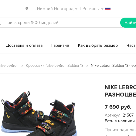
г. Нижний Новгород
Регионы
|
|
Найт
Доставка и оплата
Гарантия
Как выбрать размер
Час
ike LeBron
Кроссовки Nike LeBron Soldier 13
Nike Lebron Soldier 13 ч
NIKE LEBR
РАЗНОЦВЕ
7 690
руб.
Артикул:
21567
Есть в наличии
Производитель: