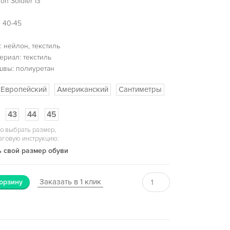
on Soldier 13
 40-45
 нейлон, текстиль
ериал: текстиль
швы: полиуретан
Европейский
Американский
Сантиметры
43
44
45
о выбрать размер,
аговую инструкцию:
 свой размер обуви
Заказать в 1 клик
орзину