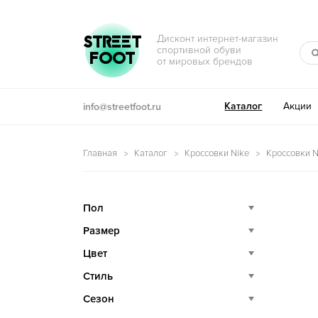
Перейти к навигации
Перейти к содержимому
STREET
Дисконт интернет-магазин
спортивной обуви
FOOT
от мировых брендов
Каталог
Акции
info@streetfoot.ru
Главная
Каталог
Кроссовки Nike
Кроссовки N
Пол
Размер
Цвет
Стиль
Сезон