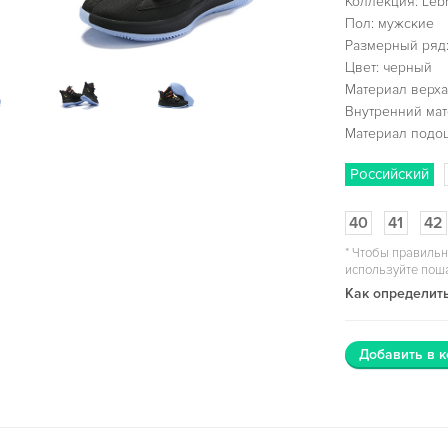
Коллекция: Lebr
Пол: мужские
Размерный ряд:
Цвет: черный
Материал верха:
Внутренний мат
Материал подо
Российский
40
41
42
*
Чтобы правильн
используйте пош
Как определить
Добавить в к