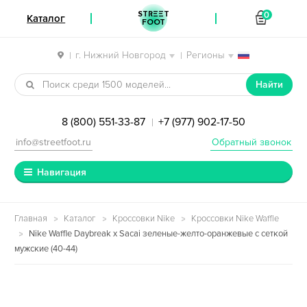
STREET
0
Каталог
FOOT
г. Нижний Новгород
Регионы
|
|
Перейти к навигации
Перейти к содержимому
Найти
8 (800) 551-33-87
+7 (977) 902-17-50
|
info@streetfoot.ru
Обратный звонок
Навигация
Главная
Каталог
Кроссовки Nike
Кроссовки Nike Waffle
Nike Waffle Daybreak x Sacai зеленые-желто-оранжевые с сеткой
мужские (40-44)