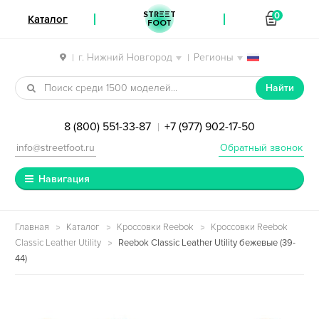
STREET
0
Каталог
FOOT
г. Нижний Новгород
Регионы
|
|
Перейти к навигации
Перейти к содержимому
Найти
8 (800) 551-33-87
+7 (977) 902-17-50
|
info@streetfoot.ru
Обратный звонок
Навигация
Главная
Каталог
Кроссовки Reebok
Кроссовки Reebok
Classic Leather Utility
Reebok Classic Leather Utility бежевые (39-
44)