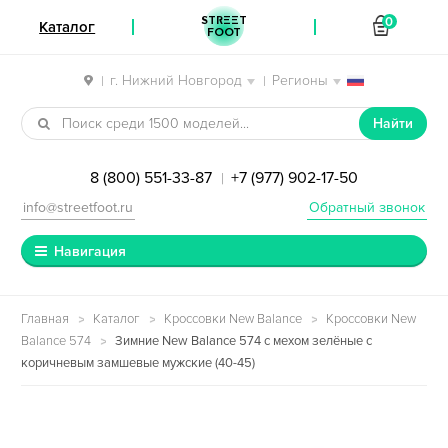
STREET
0
Каталог
FOOT
г. Нижний Новгород
Регионы
|
|
Перейти к навигации
Перейти к содержимому
Найти
8 (800) 551-33-87
+7 (977) 902-17-50
|
info@streetfoot.ru
Обратный звонок
Навигация
Главная
Каталог
Кроссовки New Balance
Кроссовки New
Balance 574
Зимние New Balance 574 с мехом зелёные с
коричневым замшевые мужские (40-45)