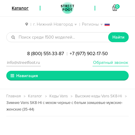
STREET
0
Каталог
FOOT
г. Нижний Новгород
Регионы
|
|
Перейти к навигации
Перейти к содержимому
Найти
8 (800) 551-33-87
+7 (977) 902-17-50
|
info@streetfoot.ru
Обратный звонок
Навигация
Главная
Каталог
Кеды Vans
Высокие кеды Vans SK8-Hi
Зимние Vans SK8-Hi с мехом черные с белым замшевые мужские-
женские (35-44)