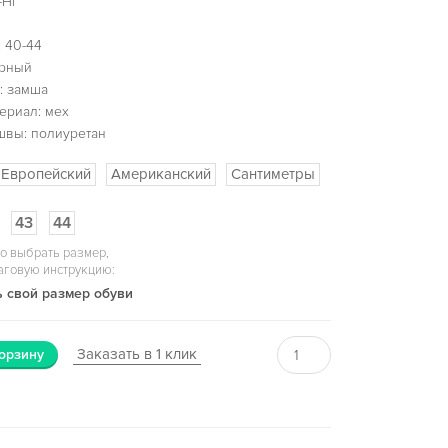
-Hi
 40-44
ерный
: замша
ериал: мех
швы: полиуретан
Европейский
Американский
Сантиметры
43
44
о выбрать размер,
аговую инструкцию:
 свой размер обуви
Заказать в 1 клик
орзину