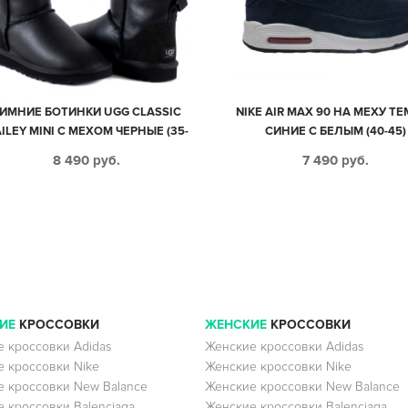
ИМНИЕ БОТИНКИ UGG CLASSIC
NIKE AIR MAX 90 НА МЕХУ Т
ILEY MINI С МЕХОМ ЧЕРНЫЕ (35-
СИНИЕ С БЕЛЫМ (40-45)
40)
8 490
руб.
7 490
руб.
ИЕ
КРОССОВКИ
ЖЕНСКИЕ
КРОССОВКИ
 кроссовки Adidas
Женские кроссовки Adidas
 кроссовки Nike
Женские кроссовки Nike
 кроссовки New Balance
Женские кроссовки New Balance
 кроссовки Balenciaga
Женские кроссовки Balenciaga