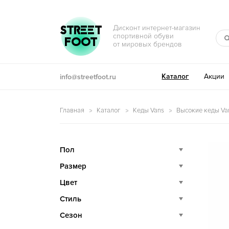
Перейти к навигации
Перейти к содержимому
STREET
Дисконт интернет-магазин
спортивной обуви
FOOT
от мировых брендов
Каталог
Акции
info@streetfoot.ru
Главная
Каталог
Кеды Vans
Высокие кеды Va
Пол
Размер
Цвет
Стиль
Сезон