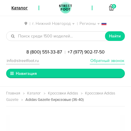
STREET
0
Каталог
FOOT
г. Нижний Новгород
Регионы
|
|
Перейти к навигации
Перейти к содержимому
Найти
8 (800) 551-33-87
+7 (977) 902-17-50
|
info@streetfoot.ru
Обратный звонок
Навигация
Главная
Каталог
Кроссовки Adidas
Кроссовки Adidas
Gazelle
Adidas Gazelle бирюзовые (36-40)