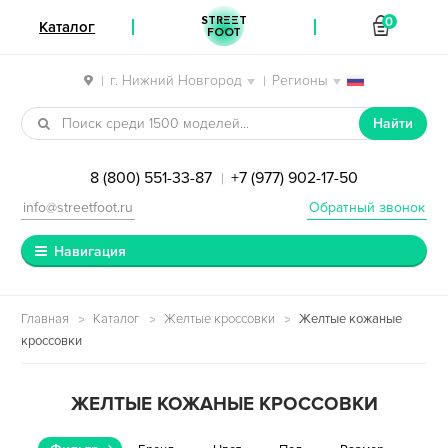
STREET
0
Каталог
FOOT
г. Нижний Новгород
Регионы
|
|
Перейти к навигации
Перейти к содержимому
Найти
8 (800) 551-33-87
+7 (977) 902-17-50
|
info@streetfoot.ru
Обратный звонок
Навигация
Главная
Каталог
Желтые кроссовки
Желтые кожаные
кроссовки
ЖЕЛТЫЕ КОЖАНЫЕ КРОССОВКИ