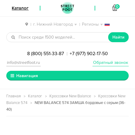
STREET
0
Каталог
FOOT
г. Нижний Новгород
Регионы
|
|
Перейти к навигации
Перейти к содержимому
Найти
8 (800) 551-33-87
+7 (977) 902-17-50
|
info@streetfoot.ru
Обратный звонок
Навигация
Главная
Каталог
Кроссовки New Balance
Кроссовки New
Balance 574
NEW BALANCE 574 ЗАМША бордовые с серым (36-
40)