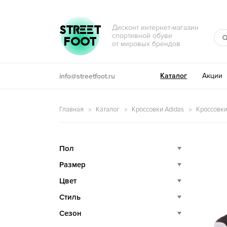
Перейти к навигации
Перейти к содержимому
STREET
Дисконт интернет-магазин
спортивной обуви
FOOT
от мировых брендов
Каталог
Акции
info@streetfoot.ru
Главная
Каталог
Кроссовки Adidas
Кроссовки
Пол
Размер
Цвет
Стиль
Сезон