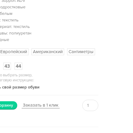
 Support ADV
подростковые
 белым
 текстиль
ериал: текстиль
швы: полиуретан
одные
Европейский
Американский
Сантиметры
43
44
о выбрать размер,
аговую инструкцию:
 свой размер обуви
Заказать в 1 клик
орзину