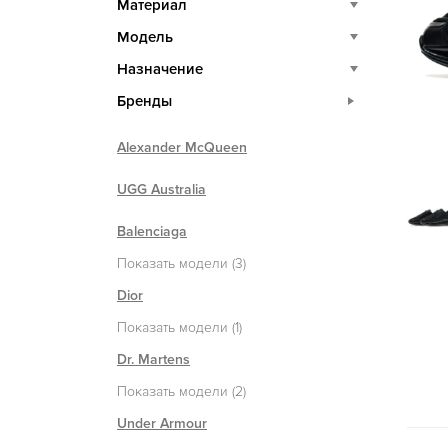
Материал
Модель
Назначение
Бренды
Alexander McQueen
UGG Australia
Balenciaga
Показать модели (3)
Dior
Показать модели (1)
Dr. Martens
Показать модели (2)
Under Armour