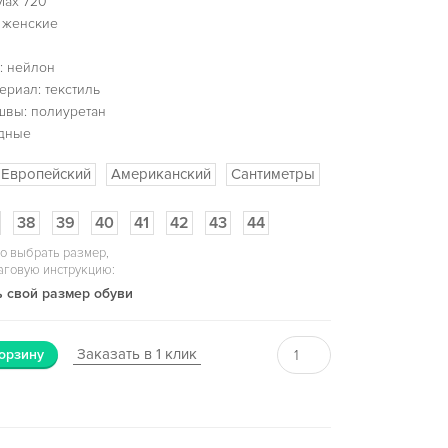
Max 720
 женские
: нейлон
ериал: текстиль
швы: полиуретан
одные
Европейский
Американский
Сантиметры
38
39
40
41
42
43
44
о выбрать размер,
аговую инструкцию:
 свой размер обуви
Заказать в 1 клик
орзину