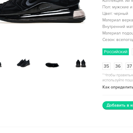
Коллекция: Air 
Пол: мужские и
Цвет: черный
Материал верха
Внутренний мат
Материал подо
Сезон: всепог
Российский
35
36
37
*
Чтобы правильн
используйте пош
Как определить
Добавить в к