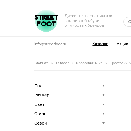
Перейти к навигации
Перейти к содержимому
STREET
Дисконт интернет-магазин
спортивной обуви
FOOT
от мировых брендов
Каталог
Акции
info@streetfoot.ru
Главная
Каталог
Кроссовки Nike
Кроссовки N
Пол
Размер
Цвет
Стиль
Сезон