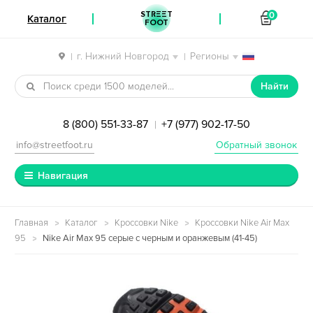
STREET
0
Каталог
FOOT
г. Нижний Новгород
Регионы
|
|
Перейти к навигации
Перейти к содержимому
Найти
8 (800) 551-33-87
+7 (977) 902-17-50
|
info@streetfoot.ru
Обратный звонок
Навигация
Главная
Каталог
Кроссовки Nike
Кроссовки Nike Air Max
95
Nike Air Max 95 серые с черным и оранжевым (41-45)